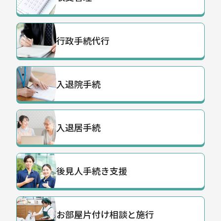
行政手続代行
入退院手続
入退居手続
後見人手続き支援
お部屋片付け相談と施行