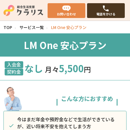
お問い合わせ
電話をかける
TOP
サービス一覧
LM One 安心プラン
LM One 安心プラン
入会金
なし
5,500
月々
円
契約金
こんな方におすすめ
今はまだ年金や預貯金などで生活ができている
が、近い将来不安を抱えてしまう方