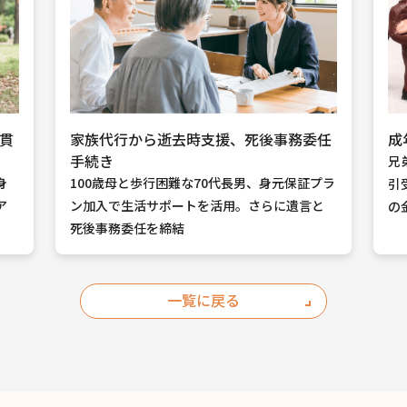
貫
家族代行から逝去時支援、死後事務委任
成
手続き
兄
身
100歳母と歩行困難な70代長男、身元保証プラ
引
ア
ン加入で生活サポートを活用。さらに遺言と
の
死後事務委任を締結
一覧に戻る