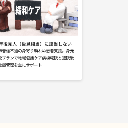
年後見人（後見相当）に該当しない
弟音信不通の身寄り頼れぬ患者支援。身元
受プランで地域包括ケア病棟転院と退院後
金銭管理を主にサポート