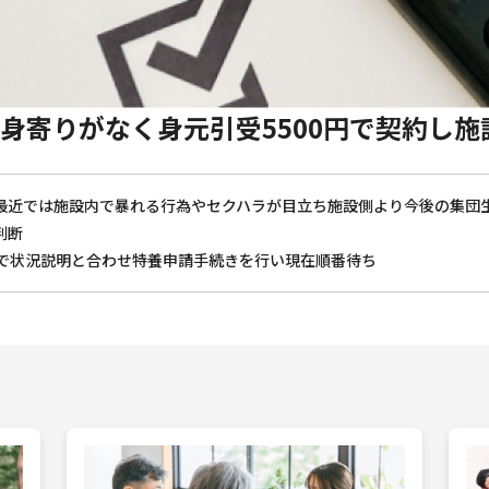
身寄りがなく身元引受5500円で契約し施
最近では施設内で暴れる行為やセクハラが目立ち施設側より今後の集団
判断
とで状況説明と合わせ特養申請手続きを行い現在順番待ち